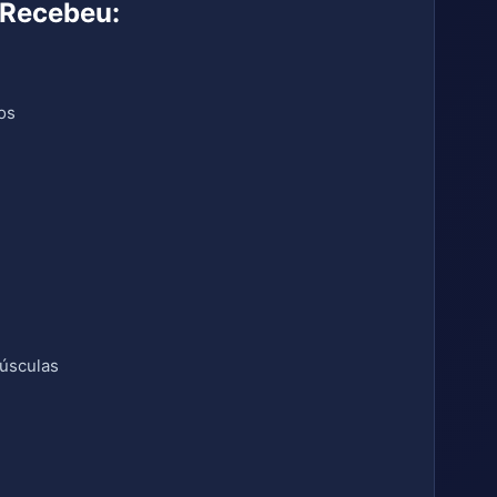
 Recebeu:
os
:
úsculas