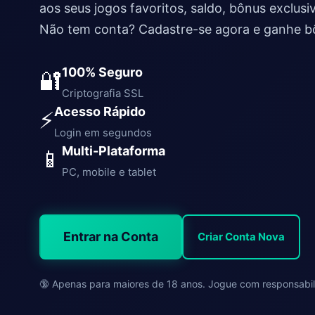
aos seus jogos favoritos, saldo, bônus exclusiv
Não tem conta? Cadastre-se agora e ganhe b
100% Seguro
🔐
Criptografia SSL
Acesso Rápido
⚡
Login em segundos
Multi-Plataforma
📱
PC, mobile e tablet
Entrar na Conta
Criar Conta Nova
🔞 Apenas para maiores de 18 anos. Jogue com responsabil