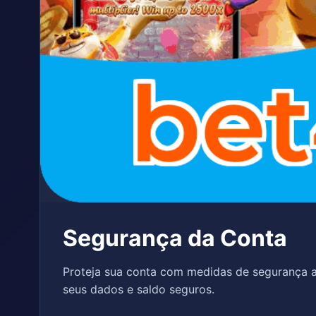
Segurança da Conta
Proteja sua conta com medidas de segurança 
seus dados e saldo seguros.