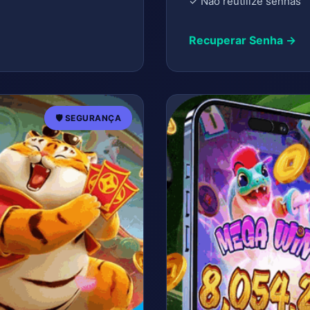
✓ Não reutilize senhas
Recuperar Senha →
🛡️ SEGURANÇA