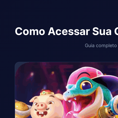
Como Acessar Sua 
Guia completo