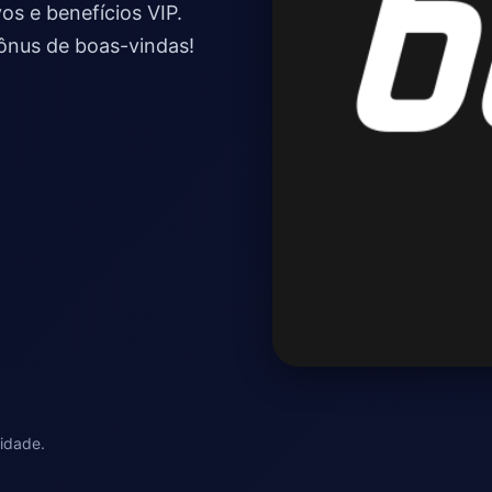
os e benefícios VIP.
ônus de boas-vindas!
idade.